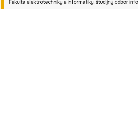
Fakulta elektrotechniky a informatiky
,
študijný odbor
inf