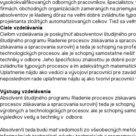
vysokokvalifikovaných odborných pracovníkov, špecialistov,
firmách, obchodných organizáciách zameraných na priemysel
absolventov je kladený dôraz na veľmi dobré zvládnutie ty
projektanta zložitých automatizovaných celkov. Tiež sa veľm
Ciele vzdelávania
Cieľom vzdelávania je poskytnúť absolventovi študijného pro
študijného programu Riadenie procesov získavania a spracova
získavania a spracovania surovín) a teda je schopný na pro
technologických procesov, ale je schopný samostatne riešiť 
techniky v odbore. Jeho špecifickou znalosťou je dobré pozn
zvládnutie typových procesov a im adekvátnych matematický
Uplatnenie nájdu ako vedúci a vývojoví pracovníci pre zavá
Výstupy vzdelávania
Absolvent študijného programu Riadenie procesov získavania 
procesov získavania a spracovania surovín) teda je schopný
výrobných a technologických procesov, ale je schopný samost
výsledkov vedy a techniky v  odbore.

Absolventi teda budú mať vedomosti zo všeobecných metód a