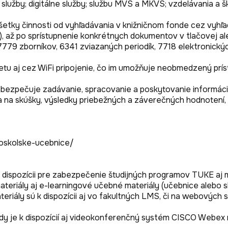
služby; digitálne služby; službu MVS a MKVS; vzdelávania a šk
etky činnosti od vyhľadávania v knižničnom fonde cez vyhľad
.), až po sprístupnenie konkrétnych dokumentov v tlačovej a
79 zborníkov, 6341 zviazaných periodík, 7718 elektronickýc
rnetu aj cez WiFi pripojenie, čo im umožňuje neobmedzený prís
zpečuje zadávanie, spracovanie a poskytovanie informácií o 
e sa na skúšky, výsledky priebežných a záverečných hodnoten
oskolske-ucebnice/

dispozícii pre zabezpečenie študijných programov TUKE aj mo
ateriály aj e-learningové učebné materiály (učebnice alebo s
teriály sú k dispozícii aj vo fakultných LMS, či na webových
ady je k dispozícií aj videokonferenčný systém CISCO Webex