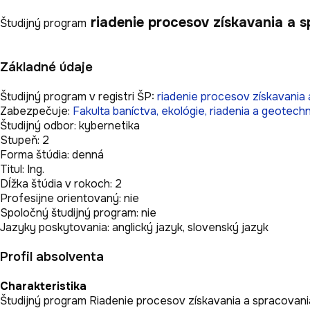
riadenie procesov získavania a 
Študijný program
Základné údaje
Študijný program v registri ŠP:
riadenie procesov získavania 
Zabezpečuje:
Fakulta baníctva, ekológie, riadenia a geotechn
Študijný odbor:
kybernetika
Stupeň:
2
Forma štúdia:
denná
Titul:
Ing.
Dĺžka štúdia v rokoch:
2
Profesijne orientovaný:
nie
Spoločný študijný program:
nie
Jazyky poskytovania:
anglický jazyk,
slovenský jazyk
Profil absolventa
Charakteristika
Študijný program Riadenie procesov získavania a spracovania