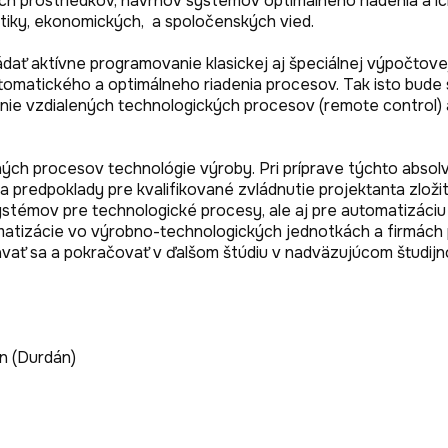
 prostriedkov, návrhov systémov optimálneho riadenia a ich 
iky, ekonomických,  a spoločenských vied.

ovládať aktívne programovanie klasickej aj špeciálnej výpočtov
matického a optimálneho riadenia procesov. Tak isto bude
nie vzdialených technologických procesov (remote control) a
ých procesov technológie výroby. Pri príprave týchto absolv
redpoklady pre kvalifikované zvládnutie projektanta zložit
stémov pre technologické procesy, ale aj pre automatizáciu v
atizácie vo výrobno-technologických jednotkách a firmách pro
ávať sa a pokračovať v ďalšom štúdiu v nadväzujúcom študij
 (Durdán)
