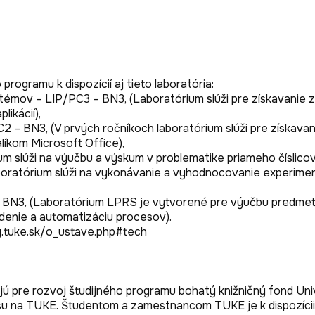
ogramu k dispozícií aj tieto laboratória:

mov – LIP/PC3 – BN3, (Laboratórium slúži pre získavanie zru
kácií),

 – BN3, (V prvých ročníkoch laboratórium slúži pre získavanie
líkom Microsoft Office),

m slúži na výučbu a výskum v problematike priameho číslicové
boratórium slúži na vykonávanie a vyhodnocovanie experime
 BN3, (Laboratórium LPRS je vytvorené pre výučbu predmetov
denie a automatizáciu procesov). 

rg.tuke.sk/o_ustave.php#tech

ú pre rozvoj študijného programu bohatý knižničný fond Unive
TUKE. Študentom a zamestnancom TUKE je k dispozícii tiež d