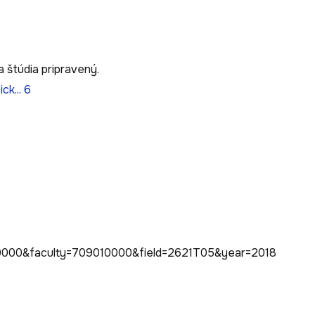
 štúdia pripravený.
k... 6
0000&faculty=709010000&field=2621T05&year=2018
