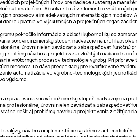
 vedúcich projekčných tímov pre riadiace systémy a manažér
nú automatizáciu.  Absolvent má vedomosti o vnútorných pro
pových procesov a im adekvátnych matematických modelov. Ab
i dobre uplatnia vo výskumných a projekčných organizáciách,
gramu pokročilé informácie z oblasti kybernetiky so zameran
nia surovín, inžiniersky stupeň, nadväzuje na profil absolve
fesionálnej úrovni nielen zavádzať a zabezpečovať funkčnú p
aj problémy návrhu a projektovania zložitých riadiacich a i
anie vnútorných procesov technológie výroby. Pri príprave t
ch modelov. To dáva predpoklady pre kvalifikované zvládnut
dzanie automatizácie vo výrobno-technologických jednotkách 
a spracovania surovín, inžiniersky stupeň, nadväzuje na prof
 na profesionálnej úrovni nielen zavádzať a zabezpečovať f
atne riešiť aj problémy návrhu a projektovania zložitých ri
nalýzy, návrhu a implementácie systémov automatického riad