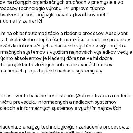
ov na rôznych organizačných stupňoch v priemysle a vo 
cesov technológie výroby. Pri príprave týchto 
solvent je schopný vykonávať aj kvalifikovaného 
 doma i v zahraničí.
ím na oblasť automatizácie a riadenia procesov. Absolvent 
nta bakalárskeho stupňa (Automatizácia a riadenie procesov 
revádzku informačných a riadiacich systémov výrobných a 
nformačných systémov s využitím najnovších výsledkov vedy a 
ýchto absolventov je kladený dôraz na veľmi dobré 
ie projektanta zložitých automatizovaných celkov. 
a firmách projektujúcich riadiace systémy a v 
il absolventa bakalárskeho stupňa (Automatizácia a riadenie 
unkčnú prevádzku informačných a riadiacich systémov 
adiacich a informačných systémov s využitím najnovších 
enia, z analýzy technologických zariadení a procesov, z 