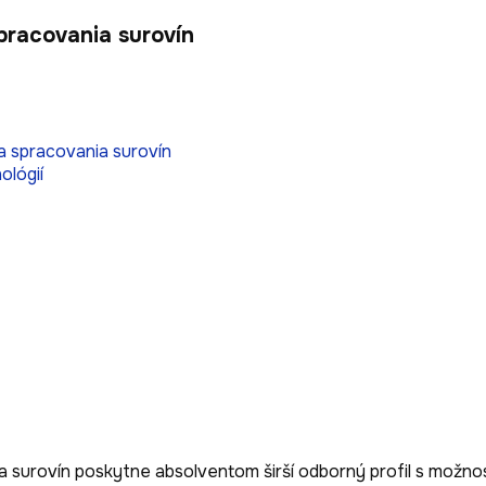
spracovania surovín
a spracovania surovín
ológií
 surovín poskytne absolventom širší odborný profil s možnos