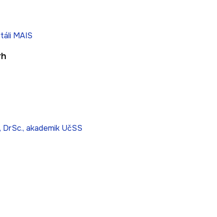
táli MAIS
rh
áš, DrSc., akademik UčSS