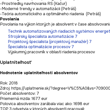
-Prostriedky navrhovania RS (Kačur)

-Moderné trendy v automatizácii (Petráš)

-Teória automatického a optimálneho riadenia  (Petráš)
Povolania
Povolania na výkon ktorých je absolvent v čase absolvovania
Technik automatizovaných riadiacich systémov energetic
Strojársky špecialista automatizácie 7
Projektový špecialista (projektový manažér) 7
Špecialista optimalizácie procesov 7
Výskumný pracovník v oblasti riadenia procesov
Uplatniteľnosť
Hodnotenie uplatniteľnosti absolventov
Rok: 2018

Zdroj: https://uplatnenie.sk/?degree=V%C5%A0&vs=70900
Počet absolventov: 7

Priemerná mzda: 1677 eur

Polovica absolventov zarábala viac ako: 1698 eur

TOP 3 odvetvia v ktorých absolventi pracovali:
