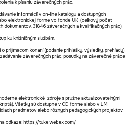
olenia k písaniu záverečných prác.

ávanie informácií v on-line katalógu a dostupných 
lebo elektronickej forme vo fonde UK  (celkový počet 
h dokumentov, 31846 záverečných a kvalifikačných prác). 

tup ku knižničným službám.

prijímacom konaní (podanie prihlášky, výsledky, prehľady), 
í, zadávanie záverečných prác, posudky na záverečné práce 
derné elektronické  zdroje s pružne aktualizovateľnými 
kriptá). Všetky sú dostupné v CD forme alebo v LM 
 sídlach predmetov alebo rôznych pedagogických projektov.

 na odkaze: https://tuke.webex.com/