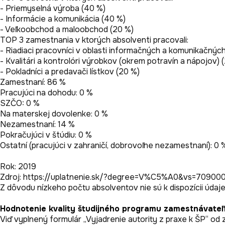
- Priemyselná výroba (40 %)

- Informácie a komunikácia (40 %)

- Veľkoobchod a maloobchod (20 %)

TOP 3 zamestnania v ktorých absolventi pracovali:

- Riadiaci pracovníci v oblasti informačných a komunikačných 
- Kvalitári a kontrolóri výrobkov (okrem potravín a nápojov) (
- Pokladníci a predavači lístkov (20 %)

Zamestnaní: 86 %

Pracujúci na dohodu: 0 %

SZČO: 0 %

Na materskej dovolenke: 0 %

Nezamestnaní: 14 %

Pokračujúci v štúdiu: 0 %

Ostatní (pracujúci v zahraničí, dobrovoľne nezamestnaní): 0 %
Rok: 2019

Zdroj: https://uplatnenie.sk/?degree=V%C5%A0&vs=70900
Hodnotenie kvality študijného programu zamestnávateľ
Viď vyplnený formulár „Vyjadrenie autority z praxe k ŠP“ od