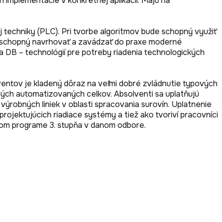
implementácie v konkrétnej aplikácii. Majú na 
ej techniky (PLC). Pri tvorbe algoritmov bude schopný využiť 
 schopný navrhovať a zavádzať do praxe moderné 
 DB – technológií pre potreby riadenia technologických 
entov je kladený dôraz na veľmi dobré zvládnutie typových 
ých automatizovaných celkov. Absolventi sa uplatňujú 
ýrobných liniek v oblasti spracovania surovín. Uplatnenie 
jektujúcich riadiace systémy a tiež ako tvoriví pracovníci 
nom programe 3. stupňa v danom odbore.
