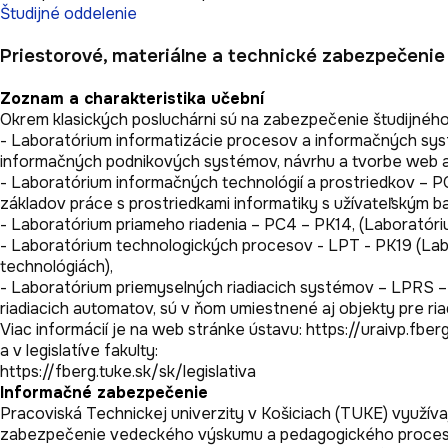
Študijné oddelenie
Priestorové, materiálne a technické zabezpečenie
Zoznam a charakteristika učební
Okrem klasických posluchárni sú na zabezpečenie študijného pr
- Laboratórium informatizácie procesov a informačných systé
informačných podnikových systémov, návrhu a tvorbe web apli
- Laboratórium informačných technológií a prostriedkov – PC2
základov práce s prostriedkami informatiky s užívateľským ba
- Laboratórium priameho riadenia – PC4 – PK14, (Laboratóriu
- Laboratórium technologických procesov - LPT - PK19 (La
technológiách),

- Laboratórium priemyselných riadiacich systémov – LPRS –
riadiacich automatov, sú v ňom umiestnené aj objekty pre ria
Viac informácií je na web stránke ústavu: https://uraivp.fbe
a v legislatíve fakulty:

https://fberg.tuke.sk/sk/legislativa
Informačné zabezpečenie
Pracoviská Technickej univerzity v Košiciach (TUKE) využívaj
zabezpečenie vedeckého výskumu a pedagogického procesu na 