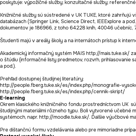
poskytuje: výpožičné služby; konzultačné služby; referenčné 
Knižničné služby sú sústredené v UK TUKE, ktoré zahrňujú vš
databázach (Springer Link, Science Direct, IEEExplore a pod
dokumentov je 186966, z toho 64228 kníh, 40046 učebníc, 77
Študenti majú v areály školy a na internátoch prístup k inte
Akademický informačný systém MAIS http://mais.tuke.sk/ zabe
o štúdiu (informačné listy predmetov, rozvrh, prihlasovani
a pod.).

Prehľad dostupnej študijnej literatúry:

http://people.fberg.tuke.sk/es/index.php/monografie-vysok
http://people.fberg.tuke.sk/es/index.php/cennik-skript/
E-learning
Okrem klasického knižničného fondu prostredníctvom UK  sú 
študijnými materiálmi rôzneho typu. Boli vytvorené učebné m
systémoch, napr. http://moodle.tuke.sk/. Ďalšie výučbové ma
Pre dištančnú formu vzdelávania alebo pre mimoriadne príp