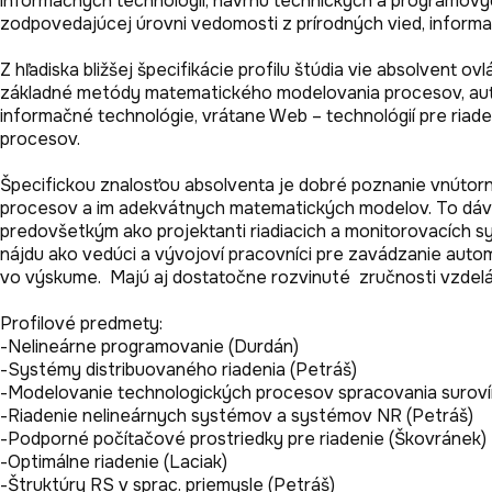
informačných technológií, návrhu technických a programových
zodpovedajúcej úrovni vedomosti z prírodných vied, informat
Z hľadiska bližšej špecifikácie profilu štúdia vie absolvent 
základné metódy matematického modelovania procesov, auto
informačné technológie, vrátane Web – technológií pre riade
procesov. 

Špecifickou znalosťou absolventa je dobré poznanie vnútorn
procesov a im adekvátnych matematických modelov. To dáva p
predovšetkým ako projektanti riadiacich a monitorovacích sy
nájdu ako vedúci a vývojoví pracovníci pre zavádzanie autom
vo výskume.  Majú aj dostatočne rozvinuté  zručnosti vzdel
Profilové predmety:

-Nelineárne programovanie (Durdán)

-Systémy distribuovaného riadenia (Petráš)

-Modelovanie technologických procesov spracovania surovín
-Riadenie nelineárnych systémov a systémov NR (Petráš)

-Podporné počítačové prostriedky pre riadenie (Škovránek)

-Optimálne riadenie (Laciak)

-Štruktúry RS v sprac. priemysle (Petráš)
