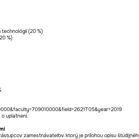
technológií (20 %)

20 %)



0000&faculty=709010000&field=2621T05&year=2019

mi
 zástupcov zamestnávateľov, ktorý je prílohou opisu študijné