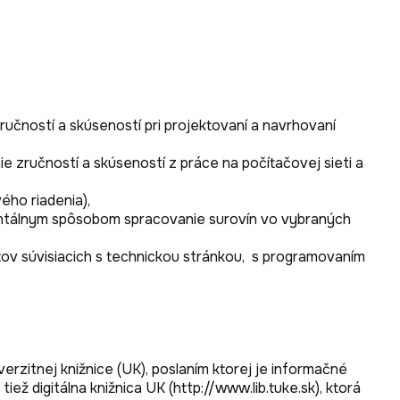
čností a skúseností pri projektovaní a navrhovaní 
 zručností a skúseností z práce na počítačovej sieti a 
ho riadenia),

ntálnym spôsobom spracovanie surovín vo vybraných 
 súvisiacich s technickou stránkou,  s programovaním 
rzitnej knižnice (UK), poslaním ktorej je informačné 
igitálna knižnica UK (http://www.lib.tuke.sk), ktorá 