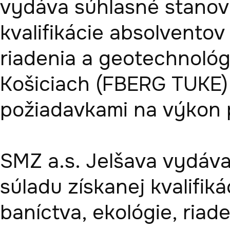
vydáva súhlasné stanovi
kvalifikácie absolventov 
riadenia a geotechnológi
Košiciach (FBERG TUKE) 
požiadavkami na výkon p
SMZ a.s. Jelšava vydáva
súladu získanej kvalifiká
baníctva, ekológie, riade