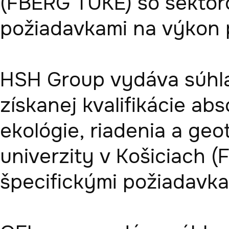
(FBERG TUKE) so sektoro
požiadavkami na výkon p
HSH Group vydáva súhla
získanej kvalifikácie abs
ekológie, riadenia a geo
univerzity v Košiciach 
špecifickými požiadavka