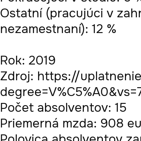
Ostatní (pracujúci v zahr
nezamestnaní): 12 %

Rok: 2019

Zdroj: https://uplatneni
degree=V%C5%A0&vs=70
Počet absolventov: 15

Priemerná mzda: 908 eur
Polovica absolventov zar