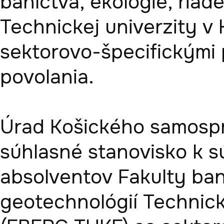
baníctva, ekológie, riade
Technickej univerzity v
sektorovo-špecifickými 
povolania. 

Úrad Košického samospr
súhlasné stanovisko k súl
absolventov Fakulty baní
geotechnológií Technicke