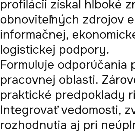
profilácii získal hlboké zn
obnoviteľných zdrojov en
informačnej, ekonomicke
logistickej podpory. 

Formuluje odporúčania p
pracovnej oblasti. Záro
praktické predpoklady ri
Integrovať vedomosti, zv
rozhodnutia aj pri neú