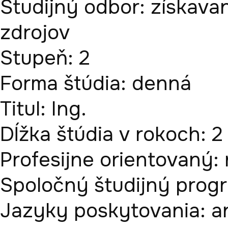
Študijný odbor:
získava
zdrojov
Stupeň:
2
Forma štúdia:
denná
Titul:
Ing.
Dĺžka štúdia v rokoch:
2
Profesijne orientovaný:
Spoločný študijný prog
Jazyky poskytovania:
a