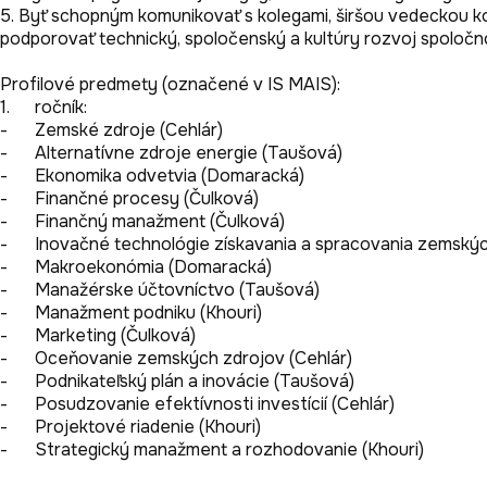
5. Byť schopným komunikovať s kolegami, širšou vedeckou ko
podporovať technický, spoločenský a kultúry rozvoj spoločn
Profilové predmety (označené v IS MAIS): 

1.	ročník: 

-	Zemské zdroje (Cehlár)

-	Alternatívne zdroje energie (Taušová)

-	Ekonomika odvetvia (Domaracká)

-	Finančné procesy (Čulková)

-	Finančný manažment (Čulková)

-	Inovačné technológie získavania a spracovania zemských zdrojov (Domaracká)

-	Makroekonómia (Domaracká)

-	Manažérske účtovníctvo (Taušová)

-	Manažment podniku (Khouri)

-	Marketing (Čulková)

-	Oceňovanie zemských zdrojov (Cehlár)

-	Podnikateľský plán a inovácie (Taušová)

-	Posudzovanie efektívnosti investícií (Cehlár)

-	Projektové riadenie (Khouri)

-	Strategický manažment a rozhodovanie (Khouri)
