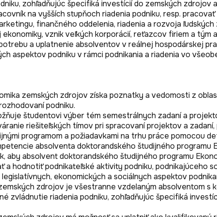
odniku, zohľadňujúc špecifiká investícií do zemských zdrojov
pracovník na vyšších stupňoch riadenia podniku, resp. pracov
etingu, finančného oddelenia, riadenia a rozvoja ľudských z
konomiky, vznik veľkých korporácií, reťazcov firiem a tým aj
potrebu a uplatnenie absolventov v reálnej hospodárskej praxi
ch aspektov podniku v rámci podnikania a riadenia vo všeobe
ika zemských zdrojov získa poznatky a vedomosti z oblasti 
 rozhodovaní podniku. 

ňuje študentovi výber tém semestrálnych zadaní a projekto
ranie riešiteľských tímov pri spracovaní projektov a zadaní, p
ijnými programom a požiadavkami na trhu práce pomocou defi
mpetencie absolventa doktorandského študijného programu E
k, aby absolvent doktorandského študijného programu Ekono
 a hodnotiť podnikateľské aktivity podniku, podnikajúceho so
 legislatívnych, ekonomických a sociálnych aspektov podnikani
mských zdrojov je všestranne vzdelaným absolventom s komp
é zvládnutie riadenia podniku, zohľadňujúc špecifiká investí