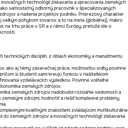
 a inovačných technológií získavania a spracovania zemských 
ať ako samostatný odborný pracovník v špecializovaných 
drojov a riadenia projektov podniku. Prierezový charakter 
 veľkým pohybom tovarov, a to na meta (globálnej), makro 
, na trhu práce v SR a v rámci Európy, pretože ide o 
cnosti.

technických disciplín, z oblasti ekonomiky a manažmentu 
v, ako aj témy záverečnej práce, možnosťou voľby povinne 
ričom si študenti sami kreujú funkciu v riešiteľskom 
novania vzdelávacích výsledkov. Povinne voliteľné 
konomika zemských zdrojov. 

mika zemských zdrojov nadobudol rozsiahle vedomosti a 
 zemskými zdrojmi, hodnotiť a riešiť komplexné problémy  
a. 

lexnými kvalitnými znalosťami zvládajúcim multikulturálne 
cií do zemských zdrojov a inovačných technológií získavania 