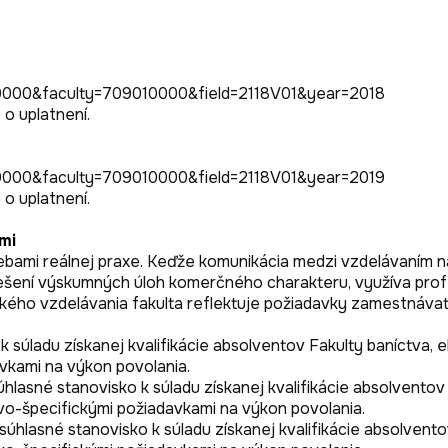
0000&faculty=709010000&field=2118V01&year=2018

o uplatnení.

0000&faculty=709010000&field=2118V01&year=2019

mi
ebami reálnej praxe. Keďže komunikácia medzi vzdelávaním n
iešení výskumných úloh komerčného charakteru, využíva profe
kého vzdelávania fakulta reflektuje požiadavky zamestnávate
 súladu získanej kvalifikácie absolventov Fakulty baníctva, ek
kami na výkon povolania. 

úhlasné stanovisko k súladu získanej kvalifikácie absolventov 
o-špecifickými požiadavkami na výkon povolania. 

hlasné stanovisko k súladu získanej kvalifikácie absolventov 