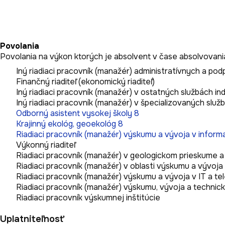
Povolania
Povolania na výkon ktorých je absolvent v čase absolvovania
Iný riadiaci pracovník (manažér) administratívnych a po
Finančný riaditeľ (ekonomický riaditeľ)
Iný riadiaci pracovník (manažér) v ostatných službách 
Iný riadiaci pracovník (manažér) v špecializovaných slu
Odborný asistent vysokej školy 8
Krajinný ekológ, geoekológ 8
Riadiaci pracovník (manažér) výskumu a vývoja v informa.
Výkonný riaditeľ
Riadiaci pracovník (manažér) v geologickom prieskume 
Riadiaci pracovník (manažér) v oblasti výskumu a vývoj
Riadiaci pracovník (manažér) výskumu a vývoja v IT a t
Riadiaci pracovník (manažér) výskumu, vývoja a techni
Riadiaci pracovník výskumnej inštitúcie
Uplatniteľnosť