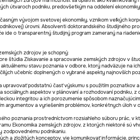
kých zdrojov má možnosť sa uplatniť ako kvalifikovaný riadi
ch útvaroch podniku, predovšetkým na oddelení ekonomiky a 
účasným vývojom svetovej ekonomiky, vznikom veľkých korporá
opodnikovej) úrovni. Absolventi doktorandského študijného 
emských zdrojov je schopný:

e štúdia Získavanie a spracovanie zemských zdrojov v študi
uálnemu stavu poznania v odbore, ktorý nadväzuje na ich v
čilých učebníc doplnených o vybrané aspekty najnovších poz


a upravovať podstatnú časť výskumu s použitím poznatkov a v
a sociálnych aspektov v plánovaní a rozhodovaní podniku, z ob
eckou integritou a ich porozumenie spôsobom naznačujúcim pr
m argumentov a vyriešením problémov, konkrétnych úloh v o
ého poznania prostredníctvom rozsiahleho súboru prác, v kto
gramu Ekonomika zemských zdrojov, z ktorých niektoré sú vh
ky zodpovednému podnikaniu. 

ch a zložitých konceptov, vie komunikovať informácie, princí