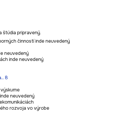
 štúdia pripravený.
dporných činností inde neuvedený
inde neuvedený
žbách inde neuvedený
.. 8
a výskume
a inde neuvedený
elekomunikáciách
ckého rozvoja vo výrobe