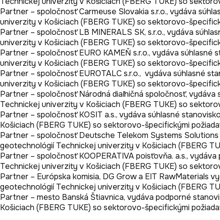
Technickej univerzity v Košiciach (FBERG TUKE) so sektorov
Partner – spoločnosť Carmeuse Slovakia s.r.o., vydáva súhlasn
univerzity v Košiciach (FBERG TUKE) so sektorovo-špecifick
Partner – spoločnosť LB MINERALS SK, s.r.o., vydáva súhlasné
univerzity v Košiciach (FBERG TUKE) so sektorovo-špecifick
Partner – spoločnosť EURO KAMEŇ s.r.o., vydáva súhlasné stan
univerzity v Košiciach (FBERG TUKE) so sektorovo-špecifick
Partner – spoločnosť EUROTALC s.r.o.,  vydáva súhlasné stano
univerzity v Košiciach (FBERG TUKE) so sektorovo-špecifick
Partner – spoločnosť Národná diaľničná spoločnosť, vydáva sú
Technickej univerzity v Košiciach (FBERG TUKE) so sektorov
Partner – spoločnosť KOSIT a.s., vydáva súhlasné stanovisko k
Košiciach (FBERG TUKE) so sektorovo-špecifickými požiadav
Partner – spoločnosť Deutsche Telekom Systems Solutions Slov
geotechnológií Technickej univerzity v Košiciach (FBERG TU
Partner – spoločnosť KOOPERATIVA poisťovňa. a.s., vydáva pod
Technickej univerzity v Košiciach (FBERG TUKE) so sektorov
Partner – Európska komisia, DG Grow a EIT RawMaterials vydáv
geotechnológií Technickej univerzity v Košiciach (FBERG TU
Partner – mesto Banská Štiavnica, vydáva podporné stanovisko