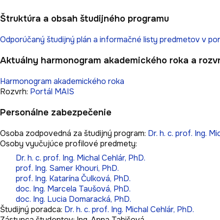
Štruktúra a obsah študijného programu
Odporúčaný študijný plán a informačné listy predmetov v por
Aktuálny harmonogram akademického roka a rozv
Harmonogram akademického roka
Rozvrh:
Portál MAIS
Personálne zabezpečenie
Osoba zodpovedná za študijný program:
Dr. h. c. prof. Ing. M
Osoby vyučujúce profilové predmety:
Dr. h. c. prof. Ing. Michal Cehlár, PhD.
prof. Ing. Samer Khouri, PhD.
prof. Ing. Katarína Čulková, PhD.
doc. Ing. Marcela Taušová, PhD.
doc. Ing. Lucia Domaracká, PhD.
Študijný poradca:
Dr. h. c. prof. Ing. Michal Cehlár, PhD.
Zástupca študentov:
Ing. Anna Tabišová