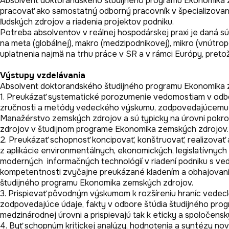
Absolvent doktorandského študijného programu Ekonomika zems
pracovať ako samostatný odborný pracovník v špecializovaný
ľudských zdrojov a riadenia projektov podniku. 

Potreba absolventov v reálnej hospodárskej praxi je daná s
na meta (globálnej), makro (medzipodnikovej), mikro (vnútr
Výstupy vzdelávania
Absolvent doktorandského študijného programu Ekonomika z
1. Preukázať systematické porozumenie vedomostiam v odbor
zručnosti a metódy vedeckého výskumu, zodpovedajúcemu akt
Manažérstvo zemských zdrojov a sú typicky na úrovni pokro
zdrojov v študijnom programe Ekonomika zemských zdrojov. 
2. Preukázať schopnosť koncipovať, konštruovať, realizovať 
z aplikácie environmentálnych, ekonomických, legislatívnych 
moderných  informačných technológií v riadení podniku s ved
kompetentnosti zvyčajne preukázané kladením a obhajovaní
študijného programu Ekonomika zemských zdrojov. 

3. Prispievať pôvodným výskumom k rozšíreniu hraníc vedeck
zodpovedajúce údaje, fakty v odbore štúdia študijného pro
medzinárodnej úrovni a prispievajú tak k eticky a spoločens
4. Byť schopným kritickej analýzy, hodnotenia a syntézy nový