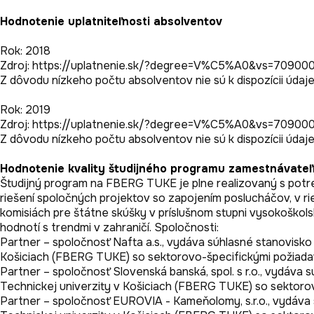
Hodnotenie uplatniteľnosti absolventov
Rok: 2018

Zdroj: https://uplatnenie.sk/?degree=V%C5%A0&vs=70900
Z dôvodu nízkeho počtu absolventov nie sú k dispozícii údaje 
Rok: 2019

Zdroj: https://uplatnenie.sk/?degree=V%C5%A0&vs=70900
Hodnotenie kvality študijného programu zamestnávateľ
Študijný program na FBERG TUKE je plne realizovaný s potr
riešení spoločných projektov so zapojením poslucháčov, v r
komisiách pre štátne skúšky v príslušnom stupni vysokoškols
hodnotí s trendmi v zahraničí. Spoločnosti:

Partner – spoločnosť Nafta a.s., vydáva súhlasné stanovisko k
Košiciach (FBERG TUKE) so sektorovo-špecifickými požiadav
Partner – spoločnosť Slovenská banská, spol. s r.o., vydáva s
Technickej univerzity v Košiciach (FBERG TUKE) so sektorov
Partner – spoločnosť EUROVIA - Kameňolomy, s.r.o., vydáva sú