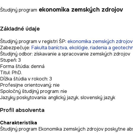
ekonomika zemských zdrojov
Študijný program
Základné údaje
Študijný program v registri ŠP:
ekonomika zemských zdrojov
Zabezpečuje:
Fakulta baníctva, ekológie, riadenia a geotechn
Študijný odbor:
získavanie a spracovanie zemských zdrojov
Stupeň:
3
Forma štúdia:
denná
Titul:
PhD.
Dĺžka štúdia v rokoch:
3
Profesijne orientovaný:
nie
Spoločný študijný program:
nie
Jazyky poskytovania:
anglický jazyk,
slovenský jazyk
Profil absolventa
Charakteristika
Študijný program Ekonomika zemských zdrojov poskytne absolv