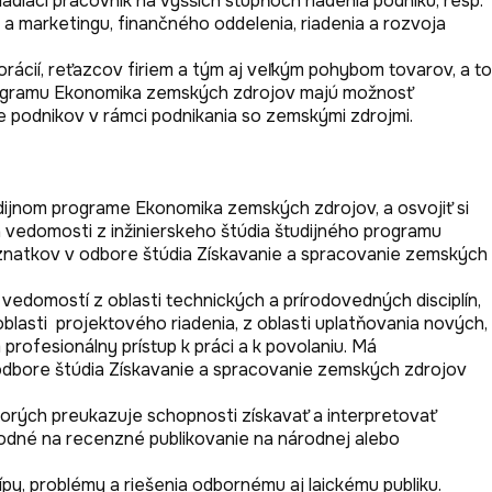
aci pracovník na vyšších stupňoch riadenia podniku, resp. 
marketingu, finančného oddelenia, riadenia a rozvoja 
cií, reťazcov firiem a tým aj veľkým pohybom tovarov, a to 
programu Ekonomika zemských zdrojov majú možnosť 
jnom programe Ekonomika zemských zdrojov, a osvojiť si 
edomosti z inžinierskeho štúdia študijného programu 
natkov v odbore štúdia Získavanie a spracovanie zemských 
edomostí z oblasti technických a prírodovedných disciplín, 
lasti  projektového riadenia, z oblasti uplatňovania nových, 
ofesionálny prístup k práci a k povolaniu. Má 
dbore štúdia Získavanie a spracovanie zemských zdrojov 
rých preukazuje schopnosti získavať a interpretovať 
odné na recenzné publikovanie na národnej alebo 
py, problémy a riešenia odbornému aj laickému publiku.
