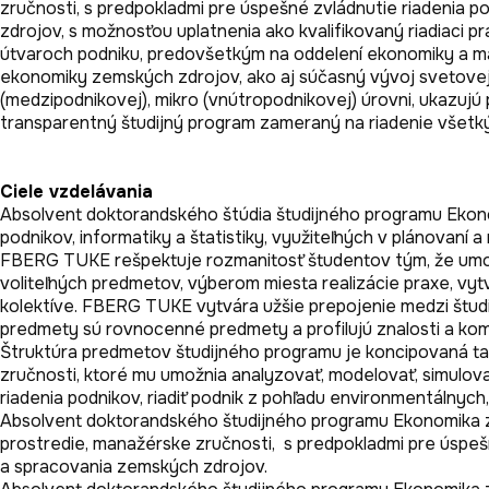
zručnosti, s predpokladmi pre úspešné zvládnutie riadenia p
zdrojov, s možnosťou uplatnenia ako kvalifikovaný riadiaci 
útvaroch podniku, predovšetkým na oddelení ekonomiky a mark
ekonomiky zemských zdrojov, ako aj súčasný vývoj svetovej e
(medzipodnikovej), mikro (vnútropodnikovej) úrovni, ukazujú 
transparentný študijný program zameraný na riadenie všetký
Ciele vzdelávania
Absolvent doktorandského štúdia študijného programu Ekonom
podnikov, informatiky a štatistiky, využiteľných v plánovaní a
FBERG TUKE rešpektuje rozmanitosť študentov tým, že umož
voliteľných predmetov, výberom miesta realizácie praxe, vytvá
kolektíve. FBERG TUKE vytvára užšie prepojenie medzi štud
predmety sú rovnocenné predmety a profilujú znalosti a ko
Štruktúra predmetov študijného programu je koncipovaná ta
zručnosti, ktoré mu umožnia analyzovať, modelovať, simulovať
riadenia podnikov, riadiť podnik z pohľadu environmentálnych,
Absolvent doktorandského študijného programu Ekonomika ze
prostredie, manažérske zručnosti,  s predpokladmi pre úspešn
a spracovania zemských zdrojov. 
