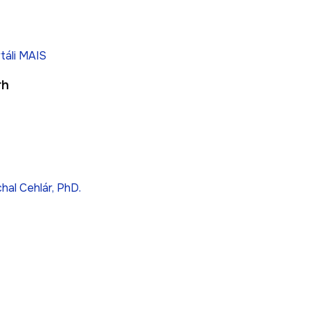
táli MAIS
rh
ichal Cehlár, PhD.