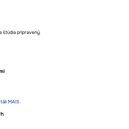
 štúdia pripravený.
mi
táli MAIS
rh