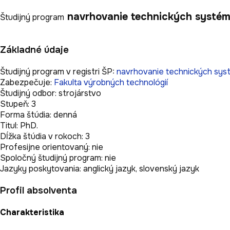
navrhovanie technických systé
Študijný program
Základné údaje
Študijný program v registri ŠP:
navrhovanie technických sy
Zabezpečuje:
Fakulta výrobných technológií
Študijný odbor:
strojárstvo
Stupeň:
3
Forma štúdia:
denná
Titul:
PhD.
Dĺžka štúdia v rokoch:
3
Profesijne orientovaný:
nie
Spoločný študijný program:
nie
Jazyky poskytovania:
anglický jazyk,
slovenský jazyk
Profil absolventa
Charakteristika