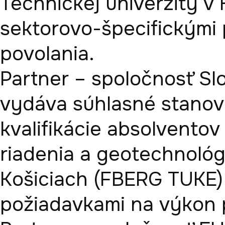
Technickej univerzity v
sektorovo-špecifickými 
povolania. 

Partner – spoločnosť Slov
vydáva súhlasné stanovi
kvalifikácie absolventov 
riadenia a geotechnológi
Košiciach (FBERG TUKE) 
požiadavkami na výkon p