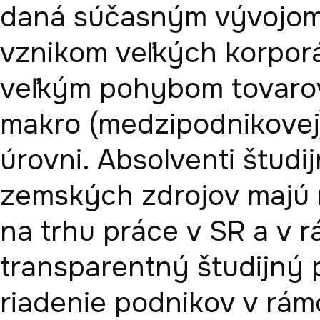
daná súčasným vývojom 
vznikom veľkých korporác
veľkým pohybom tovarov, 
makro (medzipodnikovej)
úrovni. Absolventi štud
zemských zdrojov majú 
na trhu práce v SR a v r
transparentný študijný
riadenie podnikov v rám