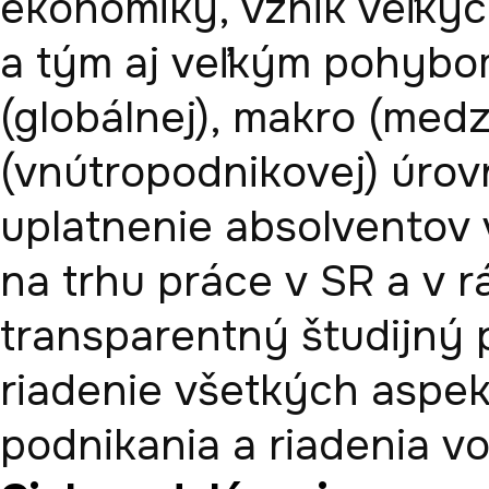
ekonomiky, vznik veľkých
a tým aj veľkým pohybom
(globálnej), makro (medz
(vnútropodnikovej) úrovn
uplatnenie absolventov v
na trhu práce v SR a v r
transparentný študijný
riadenie všetkých aspek
podnikania a riadenia vo