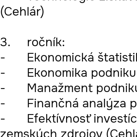
(Cehlár)

3.	ročník: 

-	Ekonomická štatistika (Taušová)

-	Ekonomika podniku (Domaracká)

-	Manažment podniku (Khouri)

-	Finančná analýza podniku (Čulková)

-	Efektívnosť investícií v procese oceňovania 
zemských zdrojov (Cehlá