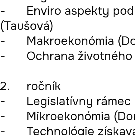
-	Enviro aspekty podnikania so zemskými zdrojmi 
(Taušová)

-	Makroekonómia (Domaracká)

-	Ochrana životného prostredia (Cehlár)

2.	ročník

-	Legislatívny rámec podnikania (Taušová)

-	Mikroekonómia (Domaracká)

-	Technológie získavania zemských zdrojov 