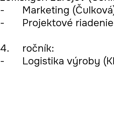
-	Marketing (Čulková)

-	Projektové riadenie (Khouri)

4.	ročník: 

-	Logistika výroby (Khouri)
