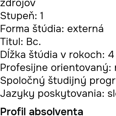
zdrojov
Stupeň:
1
Forma štúdia:
externá
Titul:
Bc.
Dĺžka štúdia v rokoch:
4
Profesijne orientovaný:
Spoločný študijný prog
Jazyky poskytovania:
s
Profil absolventa