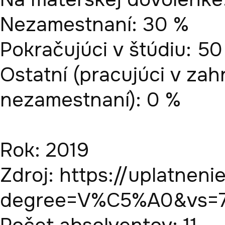
Nezamestnaní: 30 %

Pokračujúci v štúdiu: 50
Ostatní (pracujúci v zahr
nezamestnaní): 0 %

Rok: 2019

Zdroj: https://uplatneni
degree=V%C5%A0&vs=70