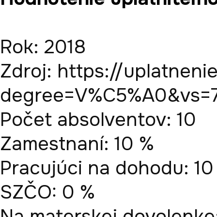
Rok: 2018

Zdroj: https://uplatneni
degree=V%C5%A0&vs=70
Počet absolventov: 10

Zamestnaní: 10 %

Pracujúci na dohodu: 10 
SZČO: 0 %

Na materskej dovolenke: