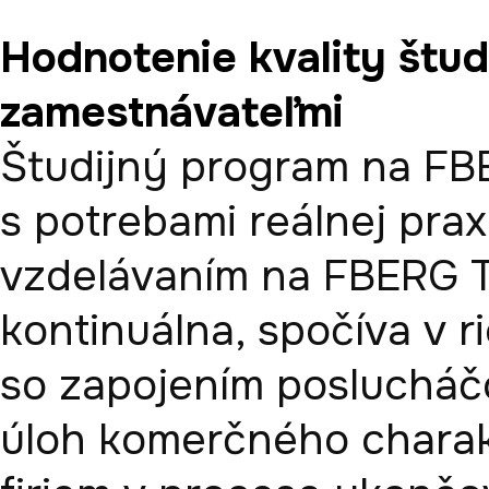
Hodnotenie kvality štu
zamestnávateľmi
Študijný program na FBE
s potrebami reálnej pra
vzdelávaním na FBERG T
kontinuálna, spočíva v r
so zapojením poslucháčo
úloh komerčného charakt