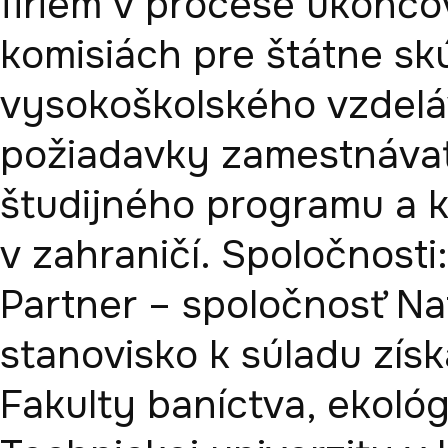
firiem v procese ukončov
komisiách pre štátne skú
vysokoškolského vzdeláva
požiadavky zamestnávat
študijného programu a kr
v zahraničí. Spoločnosti:

Partner – spoločnosť Naf
stanovisko k súladu získ
Fakulty baníctva, ekológ