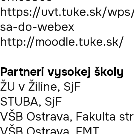
https://uvt.tuke.sk/wps
sa-do-webex

Partneri vysokej školy
ŽU v Žiline, SjF

STUBA, SjF

VŠB Ostrava, Fakulta stro
VŠB Ostrava, FMT
