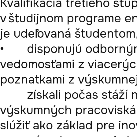
Kvalifikácia tretieho st
v študijnom programe ene
je udeľovaná študentom, k
•	disponujú odbornými a metodologickými 
vedomosťami z viacerých
poznatkami z výskumnej 
        získali počas stáží na univerzitách a 
výskumných pracoviskách
slúžiť ako základ pre inov