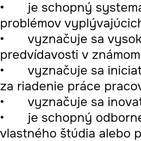
•	je schopný systematicky pristupovať k riešeniu 
problémov vyplývajúcich 
•	vyznačuje sa vysokým stupňom samostatnosti a 
predvídavosti v známom 
•	vyznačuje sa iniciatívnosťou a zodpovednosťou 
za riadenie práce pracov
•	vyznačuje sa inovatívnym a tvorivým myslením,

•	je schopný odborne prezentovať výsledky 
vlastného štúdia alebo p