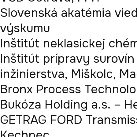
Slovenská akatémia vied
výskumu

Inštitút neklasickej ché
Inštitút prípravy suroví
inžinierstva, Miškolc, Ma
Bronx Process Technologi
Bukóza Holding a.s. – H
GETRAG FORD Transmissio
Kechnec
