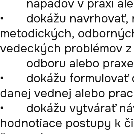
        nápadov v praxi alebo výskumnej oblasti,

•	dokážu navrhovať, realizovať a hodnotiť riešenia 
metodických, odborných,
vedeckých problémov z v
        odboru alebo praxe,

•	dokážu formulovať odporúčania pre rozvoj 
danej vednej alebo praco
•	dokážu vytvárať návody, projekty realizácie a 
hodnotiace postupy k či