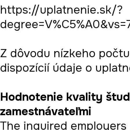
https://uplatnenie.sk/?
degree=V%C5%A0&vs=7
Z dôvodu nízkeho počtu 
Hodnotenie kvality štu
zamestnávateľmi
The inquired employers 