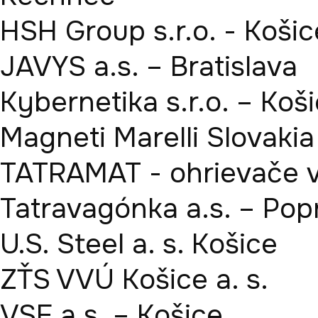
HSH Group s.r.o. - Košice
JAVYS a.s. – Bratislava

Kybernetika s.r.o. – Koši
Magneti Marelli Slovakia 
TATRAMAT - ohrievače vo
Tatravagónka a.s. – Popr
U.S. Steel a. s. Košice

ZŤS VVÚ Košice a. s.

VSE a.s. – Košice
