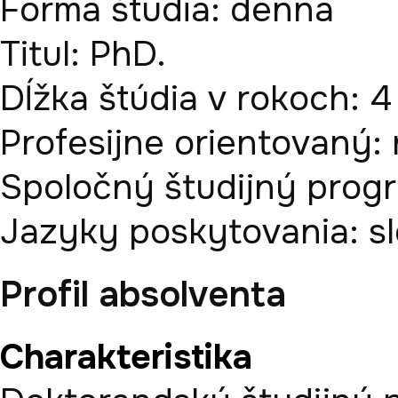
Forma štúdia:
denná
Titul:
PhD.
Dĺžka štúdia v rokoch:
4
Profesijne orientovaný:
Spoločný študijný prog
Jazyky poskytovania:
s
Profil absolventa
Charakteristika