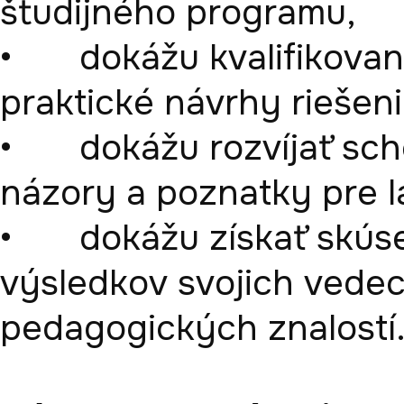
študijného programu,

•	dokážu kvalifikovane posudzovať vedecké alebo 
praktické návrhy riešen
•	dokážu rozvíjať schopnosť komunikovať svoje 
názory a poznatky pre la
•	dokážu získať skúsenosti v prezentovaní 
výsledkov svojich vedec