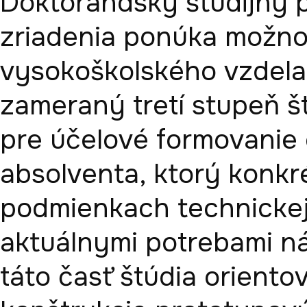
Doktorandský študijný p
zriadenia ponúka možnosť
vysokoškolského vzdelan
zameraný tretí stupeň št
pre účelové formovanie 
absolventa, ktorý konk
podmienkach technickej 
aktuálnymi potrebami n
táto časť štúdia oriento