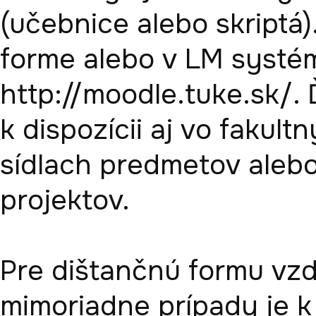
(učebnice alebo skriptá)
forme alebo v LM systém
http://moodle.tuke.sk/. 
k dispozícii aj vo fakul
sídlach predmetov aleb
projektov.

Pre dištančnú formu vzd
mimoriadne prípady je k d