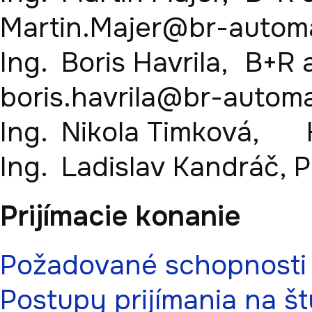
Martin.Majer@br-automa
Ing.	Boris Havrila,	B+R automatizace,	
boris.havrila@br-automa
Ing.	Nikola Timková, 	Handtmann Kechnec s. r. o.	

Prijímacie konanie
Požadované schopnosti 
Postupy prijímania na š