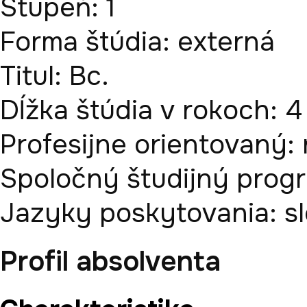
Stupeň:
1
Forma štúdia:
externá
Titul:
Bc.
Dĺžka štúdia v rokoch:
4
Profesijne orientovaný:
Spoločný študijný prog
Jazyky poskytovania:
s
Profil absolventa