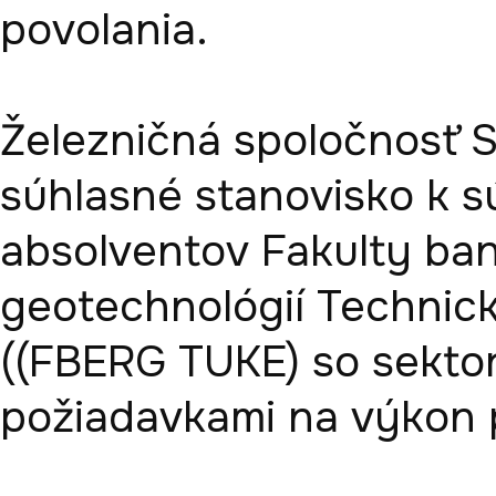
povolania. 

Železničná spoločnosť S
súhlasné stanovisko k súl
absolventov Fakulty baní
geotechnológií Technicke
((FBERG TUKE) so sektor
požiadavkami na výkon p