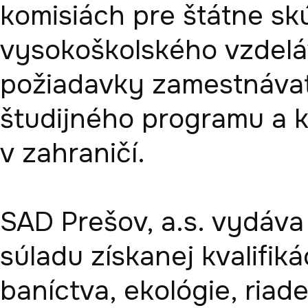
komisiách pre štátne skú
vysokoškolského vzdeláva
požiadavky zamestnávat
študijného programu a kr
v zahraničí.

SAD Prešov, a.s. vydáva
súladu získanej kvalifiká
baníctva, ekológie, riade