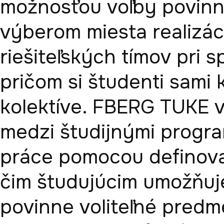
možnosťou voľby povinne
výberom miesta realizáci
riešiteľských tímov pri s
pričom si študenti sami k
kolektíve. FBERG TUKE v
medzi študijnými progra
práce pomocou definovan
čim študujúcim umožňuje
povinne voliteľné predm