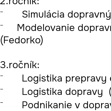
2.ročník: 

⁻	Simulácia dopravných systémov (Fedorko)

⁻     Modelovanie dopra
(Fedorko)

3.ročník: 

⁻	Logistika prepravy energií a médií (Krešák)

⁻	Logistika dopravy  (Marasová)

⁻	Podnikanie v doprave (Fedorko)
