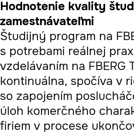
Hodnotenie kvality štu
zamestnávateľmi
Študijný program na FBE
s potrebami reálnej pra
vzdelávaním na FBERG T
kontinuálna, spočíva v r
so zapojením poslucháčo
úloh komerčného charakt
firiem v procese ukončov