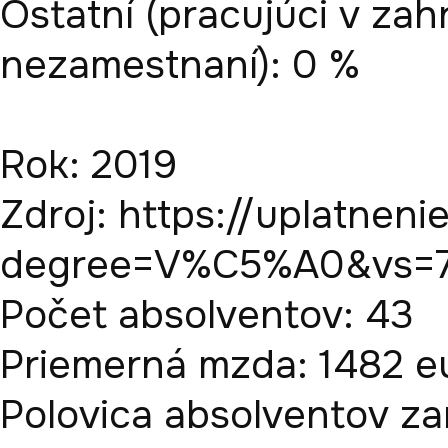
Ostatní (pracujúci v zahr
nezamestnaní): 0 %

Rok: 2019

Zdroj: https://uplatneni
degree=V%C5%A0&vs=7
Počet absolventov: 43

Priemerná mzda: 1482 eu
Polovica absolventov zar