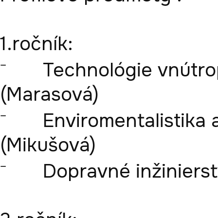
1.ročník: 

⁻	Technológie vnútropodnikovej dopravy 
(Marasová)

⁻	Enviromentalistika a reverzná logistika 
(Mikušová)

⁻	Dopravné inžinierstvo (Mikušová)
