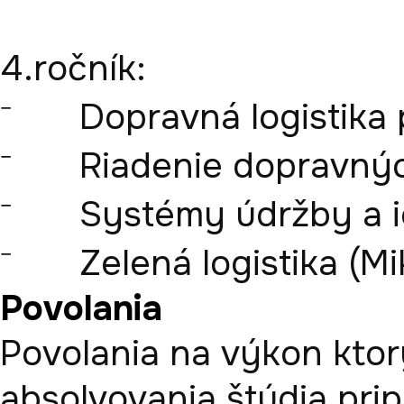
4.ročník:

⁻	Dopravná logistika podniku (Marasová)

⁻	Riadenie dopravných systémov (Mikušová)

⁻	Systémy údržby a ich riadenie (Ambriško)

⁻	Zelená logistika (M
Povolania
Povolania na výkon ktor
absolvovania štúdia pri