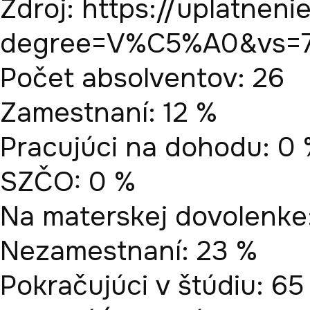
Zdroj: https://uplatneni
degree=V%C5%A0&vs=7
Počet absolventov: 26

Zamestnaní: 12 %

Pracujúci na dohodu: 0 
SZČO: 0 %

Na materskej dovolenke:
Nezamestnaní: 23 %

Pokračujúci v štúdiu: 65 