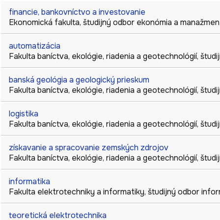
financie, bankovníctvo a investovanie
Ekonomická fakulta
,
študijný odbor
ekonómia a manažmen
automatizácia
Fakulta baníctva, ekológie, riadenia a geotechnológií
,
študi
banská geológia a geologický prieskum
Fakulta baníctva, ekológie, riadenia a geotechnológií
,
študi
logistika
Fakulta baníctva, ekológie, riadenia a geotechnológií
,
študi
získavanie a spracovanie zemských zdrojov
Fakulta baníctva, ekológie, riadenia a geotechnológií
,
študi
informatika
Fakulta elektrotechniky a informatiky
,
študijný odbor
info
teoretická elektrotechnika