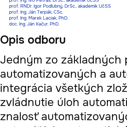
prof. Ing. Ivo Petráš, DrSc., akademik UčSS
prof. RNDr. Igor Podlubný, DrSc., akademik UčSS
prof. Ing. Ján Terpák, CSc.
prof. Ing. Marek Laciak, PhD.
doc. Ing. Ján Kačur, PhD.
Opis odboru
Jedným zo základných p
automatizovaných a aut
integrácia všetkých zlož
zvládnutie úloh automati
znalosť automatizovanýc